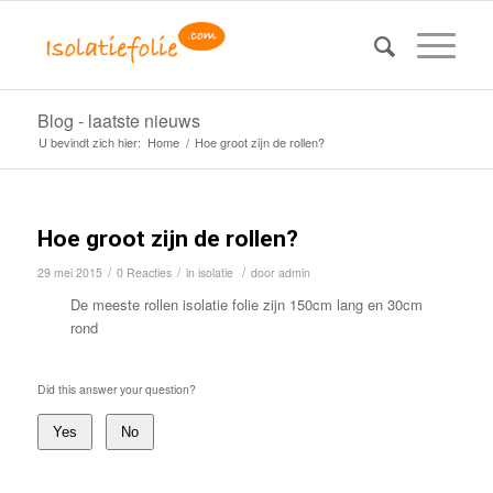
Blog - laatste nieuws
U bevindt zich hier:
Home
/
Hoe groot zijn de rollen?
Hoe groot zijn de rollen?
/
/
/
29 mei 2015
0 Reacties
in
isolatie
door
admin
De meeste rollen isolatie folie zijn 150cm lang en 30cm
rond
Did this answer your question?
Yes
No