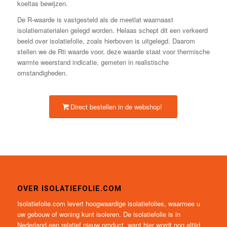
koeltas bewijzen.
De R-waarde is vastgesteld als de meetlat waarnaast
isolatiematerialen gelegd worden. Helaas schept dit een verkeerd
beeld over isolatiefolie, zoals hierboven is uitgelegd. Daarom
stellen we de Rti waarde voor, deze waarde staat voor thermische
warmte weerstand indicatie, gemeten in realistische
omstandigheden.
Direct bestellen in de webshop!
OVER ISOLATIEFOLIE.COM
Isolatiefolie.com levert hoogwaardige isolatiefolies, waarmee u
uw gebouw of woning kunt isoleren. De isolatiefolie is in
Nederland een relatief nieuw product, want hier wordt nog altijd