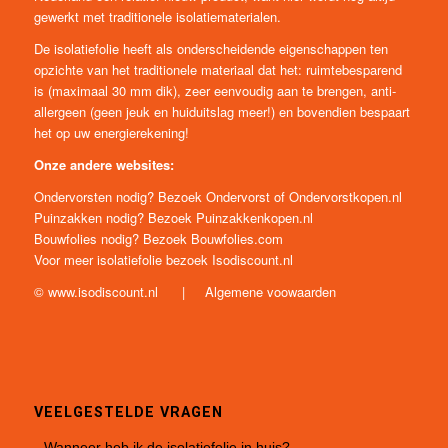
gewerkt met traditionele isolatiematerialen.
De isolatiefolie heeft als onderscheidende eigenschappen ten
opzichte van het traditionele materiaal dat het: ruimtebesparend
is (maximaal 30 mm dik), zeer eenvoudig aan te brengen, anti-
allergeen (geen jeuk en huiduitslag meer!) en bovendien bespaart
het op uw energierekening!
Onze andere websites:
Ondervorsten nodig? Bezoek
Ondervorst
of
Ondervorstkopen.nl
Puinzakken nodig? Bezoek
Puinzakkenkopen.nl
Bouwfolies nodig? Bezoek
Bouwfolies.com
Voor meer isolatiefolie bezoek
Isodiscount.nl
©
www.isodiscount.nl
|
Algemene voowaarden
VEELGESTELDE VRAGEN
Wanneer heb ik de isolatiefolie in huis?