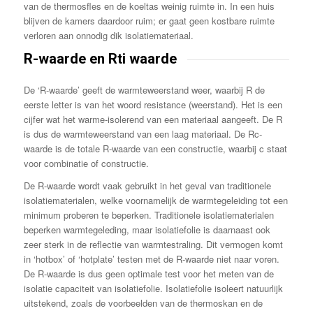
van de thermosfles en de koeltas weinig ruimte in. In een huis
blijven de kamers daardoor ruim; er gaat geen kostbare ruimte
verloren aan onnodig dik isolatiemateriaal.
R-waarde en Rti waarde
De ‘R-waarde’ geeft de warmteweerstand weer, waarbij R de
eerste letter is van het woord resistance (weerstand). Het is een
cijfer wat het warme-isolerend van een materiaal aangeeft. De R
is dus de warmteweerstand van een laag materiaal. De Rc-
waarde is de totale R-waarde van een constructie, waarbij c staat
voor combinatie of constructie.
De R-waarde wordt vaak gebruikt in het geval van traditionele
isolatiematerialen, welke voornamelijk de warmtegeleiding tot een
minimum proberen te beperken. Traditionele isolatiematerialen
beperken warmtegeleding, maar isolatiefolie is daarnaast ook
zeer sterk in de reflectie van warmtestraling. Dit vermogen komt
in ‘hotbox’ of ‘hotplate’ testen met de R-waarde niet naar voren.
De R-waarde is dus geen optimale test voor het meten van de
isolatie capaciteit van isolatiefolie. Isolatiefolie isoleert natuurlijk
uitstekend, zoals de voorbeelden van de thermoskan en de