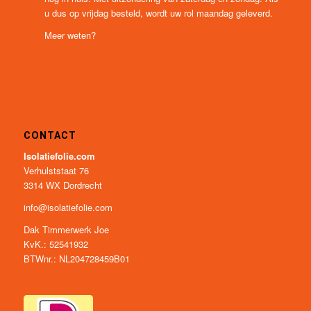
Wanneer heb ik de isolatiefolie in huis?
Wanneer u voor 13.00 uur besteld op een werkdag, heeft u
de isolatiefolie en eventuele accessoires de volgende dag
nog in huis. Met uitzondering van zaterdag en zondag. Als
u dus op vrijdag besteld, wordt uw rol maandag geleverd.
Meer weten?
CONTACT
Isolatiefolie.com
Verhulststaat 76
3314 WX Dordrecht
info@isolatiefolie.com
Dak Timmerwerk Joe