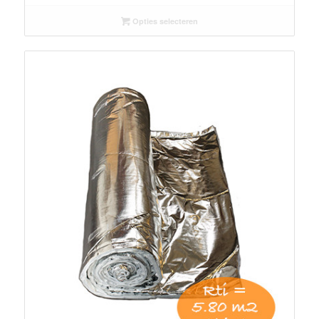
ISOLATIEFOLIE 11 SP 11-LAAGS
€
109,50
–
€
186,51
Opties selecteren