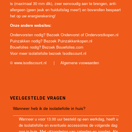
Nederland een relatief nieuw product, want hier wordt nog altijd
gewerkt met traditionele isolatiematerialen.
De isolatiefolie heeft als onderscheidende eigenschappen ten
opzichte van het traditionele materiaal dat het: ruimtebesparend
is (maximaal 30 mm dik), zeer eenvoudig aan te brengen, anti-
allergeen (geen jeuk en huiduitslag meer!) en bovendien bespaart
het op uw energierekening!
Onze andere websites:
Ondervorsten nodig? Bezoek
Ondervorst
of
Ondervorstkopen.nl
Puinzakken nodig? Bezoek
Puinzakkenkopen.nl
Bouwfolies nodig? Bezoek
Bouwfolies.com
Voor meer isolatiefolie bezoek
Isodiscount.nl
©
www.isodiscount.nl
|
Algemene voowaarden
VEELGESTELDE VRAGEN