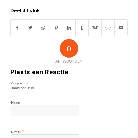
Deel dit stuk
0
ANTWOORDEN
Plaats een Reactie
Meepraten?
Draag gerust bij!
*
Naam
*
E-mail