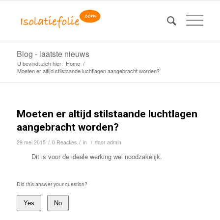
Blog - laatste nieuws
U bevindt zich hier:
Home
/
Moeten er altijd stilstaande luchtlagen aangebracht worden?
Moeten er altijd stilstaande luchtlagen
aangebracht worden?
/
/
/
29 mei 2015
0 Reacties
in
door
admin
Dit is voor de ideale werking wel noodzakelijk.
Did this answer your question?
Yes
No