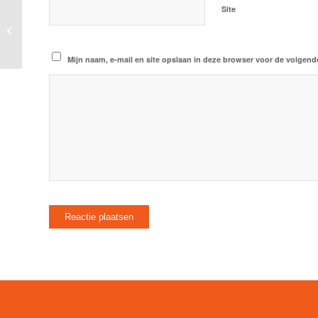
Site
Moet ik de naden overlappen of tegen
elkaar?
Mijn naam, e-mail en site opslaan in deze browser voor de volgende