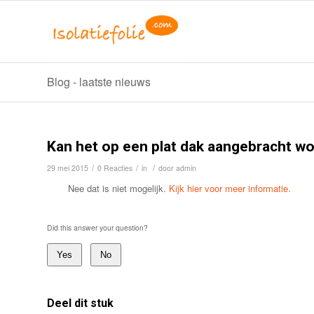
Blog - laatste nieuws
Kan het op een plat dak aangebracht w
/
/
/
29 mei 2015
0 Reacties
in
door
admin
Nee dat is niet mogelijk.
Kijk hier voor meer informatie.
Did this answer your question?
Yes
No
Deel dit stuk