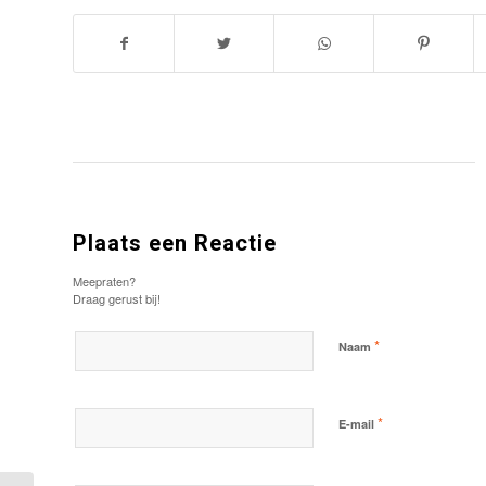
Plaats een Reactie
Meepraten?
Draag gerust bij!
*
Naam
*
E-mail