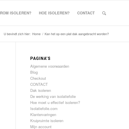
ROM ISOLEREN?
HOE ISOLEREN?
CONTACT
U bevindt zich hier:
Home
/
Kan het op een plat dak aangebracht worden?
PAGINA’S
Algemene voorwaarden
Blog
Checkout
CONTACT
Dak isoleren
De werking van isolatiefolie
Hoe moet u effectief isoleren?
Isolatiefolie.com
Klantervaringen
Kruipruimte isoleren
Mijn account