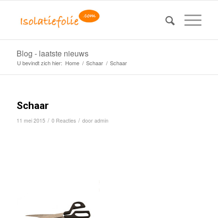
Blog - laatste nieuws
U bevindt zich hier:
Home
/
Schaar
/
Schaar
Schaar
/
/
11 mei 2015
0 Reacties
door
admin