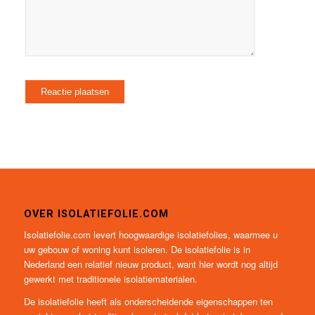
OVER ISOLATIEFOLIE.COM
Isolatiefolie.com levert hoogwaardige isolatiefolies, waarmee u
uw gebouw of woning kunt isoleren. De isolatiefolie is in
Nederland een relatief nieuw product, want hier wordt nog altijd
gewerkt met traditionele isolatiematerialen.
De isolatiefolie heeft als onderscheidende eigenschappen ten