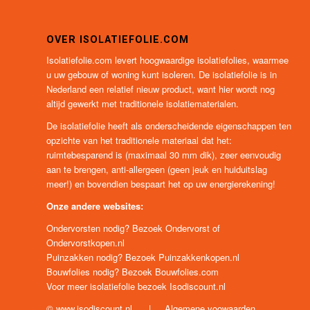
OVER ISOLATIEFOLIE.COM
Isolatiefolie.com levert hoogwaardige isolatiefolies, waarmee
u uw gebouw of woning kunt isoleren. De isolatiefolie is in
Nederland een relatief nieuw product, want hier wordt nog
altijd gewerkt met traditionele isolatiematerialen.
De isolatiefolie heeft als onderscheidende eigenschappen ten
opzichte van het traditionele materiaal dat het:
ruimtebesparend is (maximaal 30 mm dik), zeer eenvoudig
aan te brengen, anti-allergeen (geen jeuk en huiduitslag
meer!) en bovendien bespaart het op uw energierekening!
Onze andere websites:
Ondervorsten nodig? Bezoek
Ondervorst
of
Ondervorstkopen.nl
Puinzakken nodig? Bezoek
Puinzakkenkopen.nl
Bouwfolies nodig? Bezoek
Bouwfolies.com
Voor meer isolatiefolie bezoek
Isodiscount.nl
©
www.isodiscount.nl
|
Algemene voowaarden