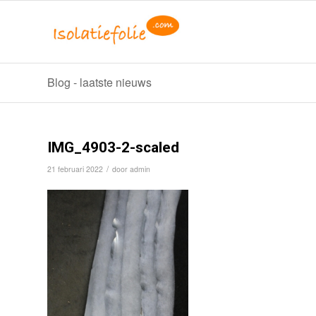
Blog - laatste nieuws
IMG_4903-2-scaled
/
21 februari 2022
door
admin