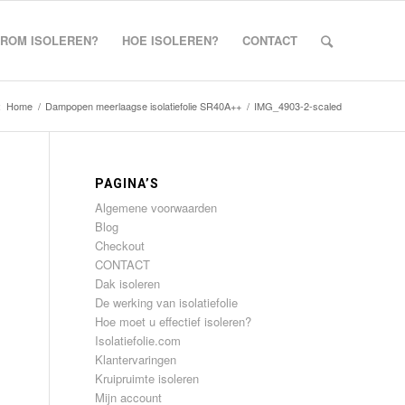
ROM ISOLEREN?
HOE ISOLEREN?
CONTACT
:
Home
/
Dampopen meerlaagse isolatiefolie SR40A++
/
IMG_4903-2-scaled
PAGINA’S
Algemene voorwaarden
Blog
Checkout
CONTACT
Dak isoleren
De werking van isolatiefolie
Hoe moet u effectief isoleren?
Isolatiefolie.com
Klantervaringen
Kruipruimte isoleren
Mijn account