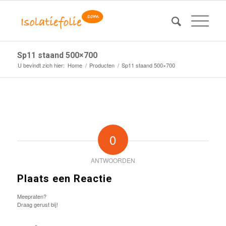
Sp11 staand 500×700
U bevindt zich hier:
Home
/
Producten
/
Sp11 staand 500×700
0
ANTWOORDEN
Plaats een Reactie
Meepraten?
Draag gerust bij!