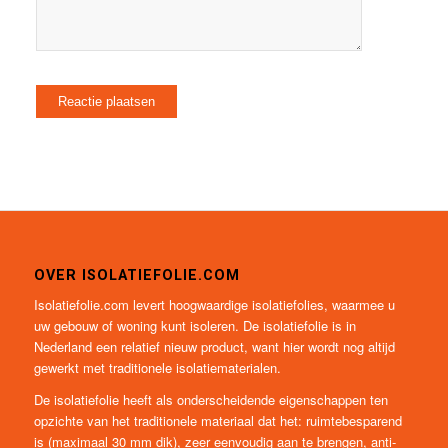
OVER ISOLATIEFOLIE.COM
Isolatiefolie.com levert hoogwaardige isolatiefolies, waarmee u
uw gebouw of woning kunt isoleren. De isolatiefolie is in
Nederland een relatief nieuw product, want hier wordt nog altijd
gewerkt met traditionele isolatiematerialen.
De isolatiefolie heeft als onderscheidende eigenschappen ten
opzichte van het traditionele materiaal dat het: ruimtebesparend
is (maximaal 30 mm dik), zeer eenvoudig aan te brengen, anti-