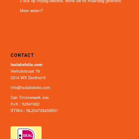
u dus op vrijdag besteld, wordt uw rol maandag geleverd.
Meer weten?
CONTACT
Isolatiefolie.com
Verhulststaat 76
3314 WX Dordrecht
info@isolatiefolie.com
Dak Timmerwerk Joe
KvK.: 52541932
BTWnr.: NL204728459B01