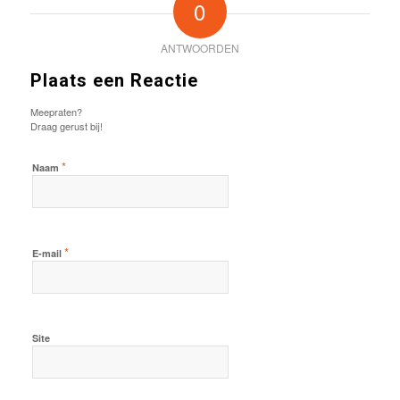
0
ANTWOORDEN
Plaats een Reactie
Meepraten?
Draag gerust bij!
*
Naam
*
E-mail
Site