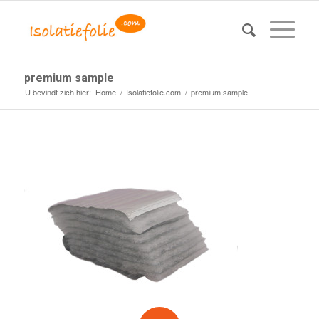
premium sample
U bevindt zich hier:
Home
/
Isolatiefolie.com
/
premium sample