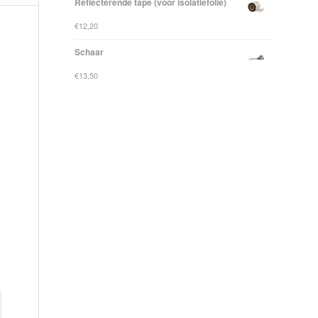
Reflecterende tape (voor isolatiefolie)
€
12,20
Schaar
€
13,50