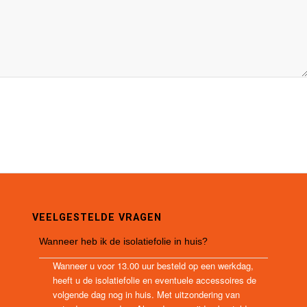
VEELGESTELDE VRAGEN
Wanneer heb ik de isolatiefolie in huis?
Wanneer u voor 13.00 uur besteld op een werkdag,
heeft u de isolatiefolie en eventuele accessoires de
volgende dag nog in huis. Met uitzondering van