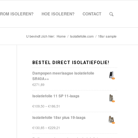
ROM ISOLEREN?
HOE ISOLEREN?
CONTACT
U bevindt zich hier:
Home
/
Isolatiefolie.com
/
18sr sample
BESTEL DIRECT ISOLATIEFOLIE!
Dampopen meerlaagse isolatiefolie
SR40A++
€
271,89
Isolatiefolie 11 SP 11-laags
€
109,50
–
€
186,51
Isolatiefolie 18sr plus 19-laags
€
130,85
–
€
229,21