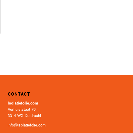
CONTACT
Isolatiefolie.com
Verhulststaat 76
3314 WX Dordrecht
info@isolatiefolie.com