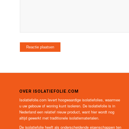
OVER ISOLATIEFOLIE.COM
Isolatiefolie.com levert hoogwaardige isolatiefolies, waarmee
u uw gebouw of woning kunt isoleren. De isolatiefolie is in
Nederland een relatief nieuw product, want hier wordt nog
altijd gewerkt met traditionele isolatiematerialen.
De isolatiefolie heeft als onderscheidende eigenschappen ten